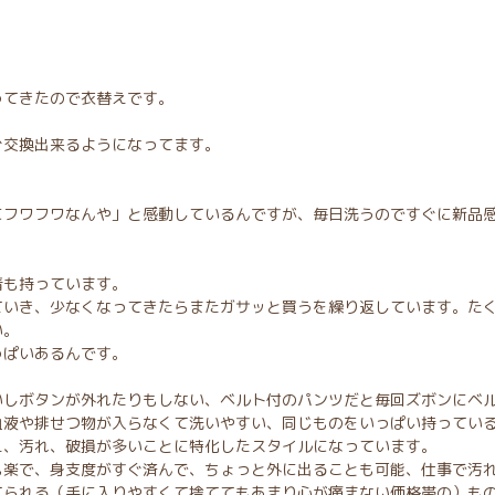
ってきたので衣替えです。
ぐ交換出来るようになってます。
にフワフワなんや」と感動しているんですが、毎日洗うのですぐに新品
着も持っています。
ていき、少なくなってきたらまたガサッと買うを繰り返しています。た
い。
っぱいあるんです。
いしボタンが外れたりもしない、ベルト付のパンツだと毎回ズボンにベ
血液や排せつ物が入らなくて洗いやすい、同じものをいっぱい持ってい
え、汚れ、破損が多いことに特化したスタイルになっています。
も楽で、身支度がすぐ済んで、ちょっと外に出ることも可能、仕事で汚
てられる（手に入りやすくて捨ててもあまり心が痛まない価格帯の）も