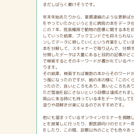
まだしばらく働けそうです。
年末年始あたりから、業務連絡のような更新ば
をやっていたかというと主に病院の本をデータ
この７年、院長権限で動物の医療に関する本を
していった結果、ブックエンドでも抑えられな
ンしてデータに移していくという作業をしてい
本を分解して、スキャナーで取り込んで、分類
分類したデータは大量にあると目的の記事がどこ
で検索するとそのキーワードが書かれているペ
ります。
その結果、検索すれば複数の本からそのワード
う風になったのですが、紙の本の様に「このく
ったので、良いところもあり、悪いところもあ
ただ雪崩を起こさないという目標は達成されま
岡山に来る時にも持っている本をデータ化して
造りや荷解きが楽になるのでおすすめです。
他にも溜まっているオンラインセミナーを視聴
とを授業しに行ったり、獣医師向けのセミナー
をしたり、この間、診察以外のことでも色々あ