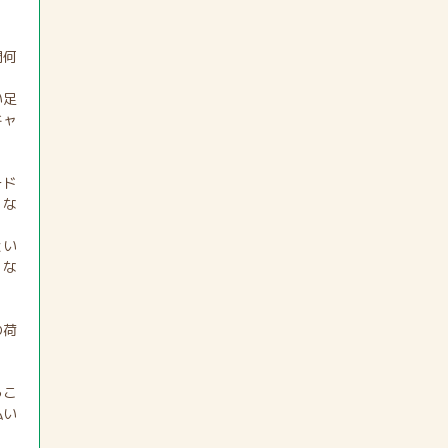
間何
い足
キャ
ード
くな
とい
くな
の荷
うこ
払い