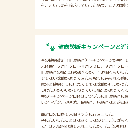
を、というのを追求していった結果、こんな感
健康診断キャンペーンと近
春の健康診断（血液検査）キャンペーンが今年
大体毎年３月１５日～４月３０日、９月１５日
血液検査の結果は電話するか、１週間くらいし
でもない数値が返ってきたら取りに来られる前
意外と健康そうに見えても変な数値が見つかっ
つけた方がいいかもねっていう結果が返ってく
今のキャンペーン自体はシンプルに血液検査に
レントゲン、超音波、便検査、尿検査など追加
最近自分自身も人間ドックに行きました。
特にたいしたことはなさそうなのでまだしばら
去年は大腸内視鏡も入れましたが、ただの切れ