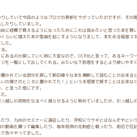
かりしていて今回のようなブログの更新をサボっていたのですが、その
化したりしていました。
自由に経費で買えるようになったためにこれは読みたいと思った本を買
いくらいに増えた本が雪崩を起こすようになりまして、本をある程度ス
ました。
する。
にあるのか探していく時に大変なので、OCR化と言って、あるキーワ
ージを一覧にして出してくれる。みたいな下処理をするとより使いやす
が書かれている部分を探して新旧様々な本を横断して読むことが出来る
らいの厚さのところに書かれてた！」という手感覚で探すことは出来な
り、と言った感じです。
した。
引っ越しの荷物をなるべく減らせるように努めていましたが、引っ越し
したり、九州のセミナーに遠征したり、学校にウサギとはなんぞやとい
用の動画を撮って編集したり、毎年恒例の花粉症と戦ったり、前厄で厄
って色々やってました。