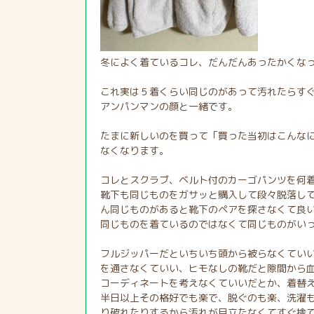
冬によく着ているコレ、だんだんあったかくな
これ実は５着くらい同じのがあって汚れたらす
アンパンマンの顔と一緒です。
たまに新しいのを買って「買った当初はこんな
なくなります。
コレとスクラブ、ベルト付のカーゴパンツを何
靴下も同じものをガサッと購入して段々脱落し
ん同じものがあると靴下のペアを探さなくて良
同じものを着ているのではなくて同じものがい
フルジッパーだといちいち頭から被らなくてい
を通さなくていい、ヒモなしの靴だと隙間から
コーディネートを考えなくていいだとか、着替
半日以上その格好でも楽で、脱ぐのも楽、洗濯
り破れたりするから汚れが目立たなくてすぐ捨