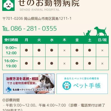
〒701-0206 岡山県岡山市南区箕島1211-1
受付時間
月
火
水
木
金
土
日/祝
9:00～
●
●
●
×
●
●
×
12:00
16:00～
●
●
●
×
●
●
×
19:00
◎診療時間
・午前 9:00～12:00、午後 4:00～7:00 （診察・電話受付は終了
10分前まで）