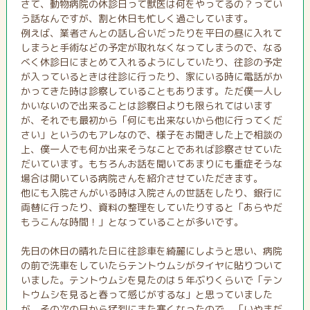
さて、動物病院の休診日って獣医は何をやってるの？ってい
う話なんですが、割と休日も忙しく過ごしています。
例えば、業者さんとの話し合いだったりを平日の昼に入れて
しまうと手術などの予定が取れなくなってしまうので、なる
べく休診日にまとめて入れるようにしていたり、往診の予定
が入っているときは往診に行ったり、家にいる時に電話がか
かってきた時は診察していることもあります。ただ僕一人し
かいないので出来ることは診察日よりも限られてはいます
が、それでも最初から「何にも出来ないから他に行ってくだ
さい」というのもアレなので、様子をお聞きした上で相談の
上、僕一人でも何か出来そうなことであれば診察させていた
だいています。もちろんお話を聞いてあまりにも重症そうな
場合は開いている病院さんを紹介させていただきます。
他にも入院さんがいる時は入院さんの世話をしたり、銀行に
両替に行ったり、資料の整理をしていたりすると「あらやだ
もうこんな時間！」となっていることが多いです。
先日の休日の晴れた日に往診車を綺麗にしようと思い、病院
の前で洗車をしていたらテントウムシがタイヤに貼りついて
いました。テントウムシを見たのは５年ぶりくらいで「テン
トウムシを見ると春って感じがするな」と思っていました
が、その次の日から猛烈にまた寒くなったので、「いやまだ