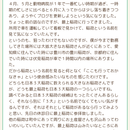
４月、５月と動物病院が１年で一番忙しい時期が過ぎ、一時
期の忙しさに比べると６月に入ってからは少し落ち着きつつ
あり、ようやくブログを更新しようという気になりました。
ちょっと前の話なのですが、最上稲荷に行ってきました。
所用で車を運転していて看板で見かけて、稲荷という名前を
見て気になっていたんです。
というのも、狙ったわけでもないのですが、僕が今まで勤務
してきた場所には大抵大きなお稲荷さんが近くにあって、愛
知県に住んでいた時には豊川市の豊川稲荷が、京都府に住ん
でいた時には伏見稲荷が車で１時間以内の場所にありまし
た。
だから稲荷という名前を見ると何となく「ここも行っておか
なきゃ」という使命感みたいなものを感じたわけです。
どちらも日本３大稲荷に数えられる大きなお稲荷さんです
が、どうも最上稲荷も日本３大稲荷の一つらしいですね。
調べてみると日本３大稲荷の候補はもっとたくさんあるらし
く、それなら別に「３大」という名前でなくてもいい気がす
るんですが、それはそれとして稲荷があるなら行ってみよう
と思い、先日の休診日に最上稲荷に参拝致しました。
他の稲荷は町中にあって周りにお土産屋さんも沢山あってわ
いわいしていたんですが、最上稲荷は山みたいなところにあ