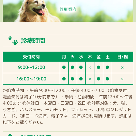
診療時間
受付時間
月
火
水
木
金
土
日/祝
9:00～12:00
●
●
●
×
●
●
×
16:00～19:00
●
●
●
×
●
●
×
◎診療時間 ・午前 9:00～12:00 ・午後 4:00～7:00 （診察受付・
電話受付は終了10分前まで） ・手術・往診時間 午前12:00～午後
4:00まで ◎休診日：木曜日・日曜日・祝日 ◎診療対象：犬、猫、
うさぎ、ハムスター、モルモット、フェレット、小鳥 ◎クレジット
カード、QRコード決済、電子マネー決済がご利用頂けます。詳細は
以下をご覧ください。