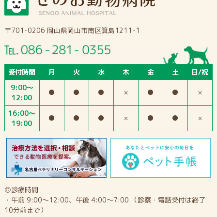
〒701-0206 岡山県岡山市南区箕島1211-1
受付時間
月
火
水
木
金
土
日/祝
9:00～
●
●
●
×
●
●
×
12:00
16:00～
●
●
●
×
●
●
×
19:00
◎診療時間
・午前 9:00～12:00、午後 4:00～7:00 （診察・電話受付は終了
10分前まで）