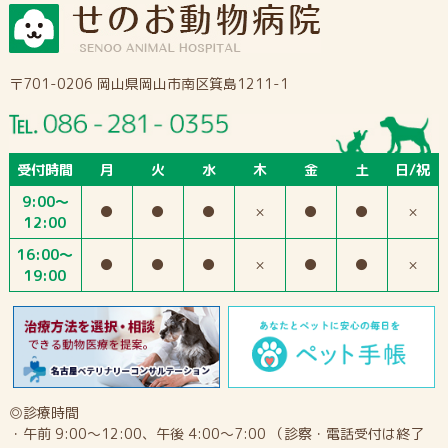
〒701-0206 岡山県岡山市南区箕島1211-1
受付時間
月
火
水
木
金
土
日/祝
9:00～
●
●
●
×
●
●
×
12:00
16:00～
●
●
●
×
●
●
×
19:00
◎診療時間
・午前 9:00～12:00、午後 4:00～7:00 （診察・電話受付は終了